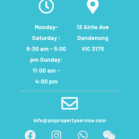
Monday-
13 Airlie Ave
Saturday :
Dandenong
9:30 am - 5:00
VIC 3175
pm Sunday:
11:00 am -
4:00 pm
info@aiopropertyservice.com
F
I
W
W